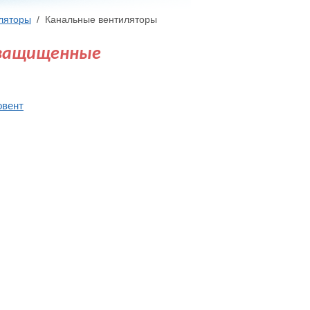
ляторы
/
Канальные вентиляторы
озащищенные
овент