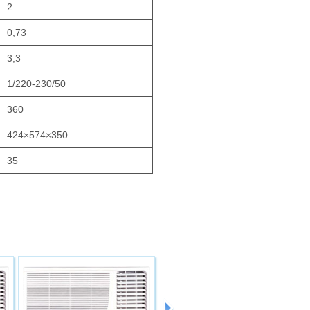
2
0,73
3,3
1/220-230/50
360
424×574×350
35