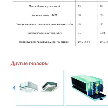
Масса блока с упаковкой
19
16
Уровень шума, дБ(А)
38
35
Потери напора в гидравлическом корпусе, кПа
26
22
Расход хладоносителя, м3/ч
0,7
0,53
Присоединительный диаметр, мм (дюйм)
19,1 (3/4")
19,1 (3
Другие товары