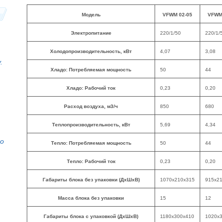
Модель
VFWM 02-05
VFWM
Электропитание
220/1/50
220/1/
Холодопроизводительность, кВт
4,07
3,08
.
Хладо: Потребляемая мощность
50
44
Хладо: Рабочий ток
0,23
0,20
Расход воздуха, м3/ч
850
680
Теплопроизводительность, кВт
5,69
4,34
то
Тепло: Потребляемая мощность
50
44
Тепло: Рабочий ток
0,23
0,20
Габариты блока без упаковки (ДхШхВ)
1070x210x315
915x2
Масса блока без упаковки
15
12
Габариты блока с упаковкой (ДхШхВ)
1180x300x410
1020x