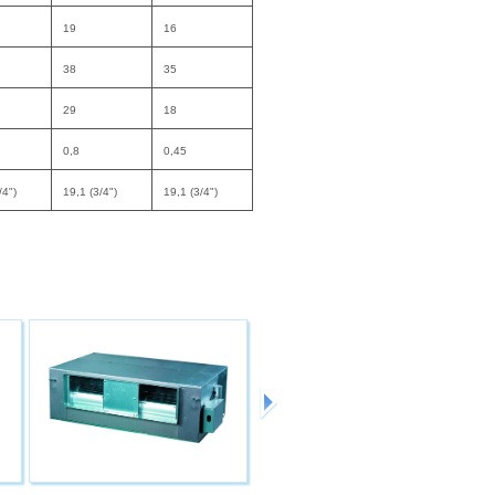
19
16
38
35
29
18
0,8
0,45
/4")
19,1 (3/4")
19,1 (3/4")