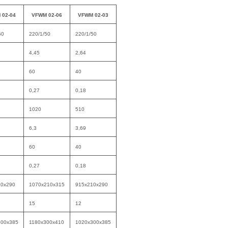
 02-04
VFWM 02-06
VFWM 02-03
50
220/1/50
220/1/50
4,45
2,64
60
40
0,27
0,18
1020
510
6,3
3,69
60
40
0,27
0,18
10x290
1070x210x315
915x210x290
15
12
300x385
1180x300x410
1020x300x385