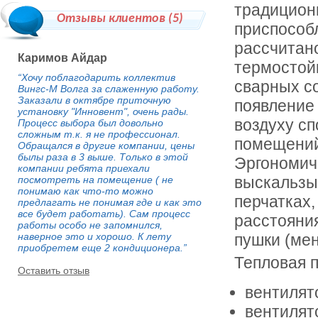
традицион
Отзывы клиентов (
5
)
приспособ
рассчитан
Каримов Айдар
термостой
“Хочу поблагодарить коллектив
сварных с
Вингс-М Волга за слаженную работу.
Заказали в октябре приточную
появление
установку "Инновент", очень рады.
воздуху с
Процесс выбора был довольно
сложным т.к. я не профессионал.
помещений
Обращался в другие компании, цены
былы раза в 3 выше. Только в этой
Эргономич
компании ребята приехали
выскальзыв
посмотреть на помещение ( не
понимаю как что-то можно
перчатках,
предлагать не понимая где и как это
все будет работать). Сам процесс
расстояния
работы особо не запомнился,
наверное это и хорошо. К лету
пушки (мен
приобретем еще 2 кондиционера.”
Тепловая 
Оставить отзыв
вентилят
вентилят