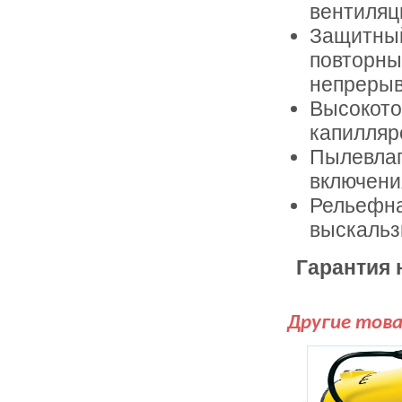
вентиляц
Защитный
повторны
непреры
Высокото
капилляр
Пылевлаг
включени
Рельефна
выскальз
Гарантия 
Другие тов