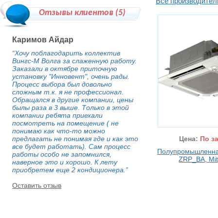
Все производител
Отзывы клиентов (
5
)
Каримов Айдар
“Хочу поблагодарить коллектив
Вингс-М Волга за слаженную работу.
Заказали в октябре приточную
установку "Инновент", очень рады.
Процесс выбора был довольно
сложным т.к. я не профессионал.
Обращался в другие компании, цены
былы раза в 3 выше. Только в этой
компании ребята приехали
посмотреть на помещение ( не
понимаю как что-то можно
предлагать не понимая где и как это
Цена:
По з
все будет работать). Сам процесс
Полупромышленна
работы особо не запомнился,
ZRP_BA, Mit
наверное это и хорошо. К лету
приобретем еще 2 кондиционера.”
Оставить отзыв