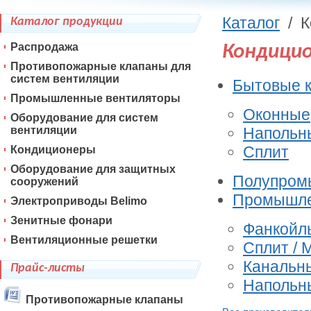
Каталог
/
К
Каталог продукции
Распродажа
Кондицион
Противопожарные клапаны для
систем вентиляции
Бытовые 
Промышленные вентиляторы
Оконные
Оборудование для систем
вентиляции
Напольн
Сплит
Кондиционеры
Оборудование для защитных
Полупром
сооружений
Промышл
Электроприводы Belimo
Зенитные фонари
Фанкойл
Вентиляционные решетки
Сплит / 
Канальн
Прайс-листы
Напольны
Противопожарные клапаны