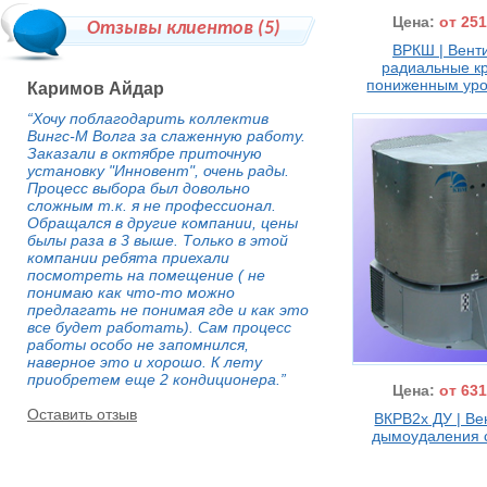
Цена:
от 251
Отзывы клиентов (
5
)
ВРКШ | Вент
радиальные к
пониженным ур
Каримов Айдар
“Хочу поблагодарить коллектив
Вингс-М Волга за слаженную работу.
Заказали в октябре приточную
установку "Инновент", очень рады.
Процесс выбора был довольно
сложным т.к. я не профессионал.
Обращался в другие компании, цены
былы раза в 3 выше. Только в этой
компании ребята приехали
посмотреть на помещение ( не
понимаю как что-то можно
предлагать не понимая где и как это
все будет работать). Сам процесс
работы особо не запомнился,
наверное это и хорошо. К лету
приобретем еще 2 кондиционера.”
Цена:
от 631
Оставить отзыв
ВКРВ2х ДУ | В
дымоудаления 