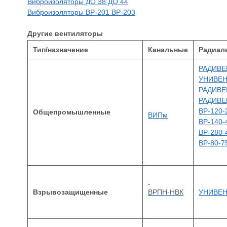
Виброизоляторы ДО 38 ДО 44
Виброизоляторы ВР-201 ВР-203
Другие вентиляторы
Тип/назначение
Канальные
Радиал
РАДИВЕЙ
УНИВЕ
РАДИВЕ
РАДИВЕЙ
ВР
-120-
Общепромышленные
ВИПм
ВР
-140-
ВР
-280-
ВР
-80-7
Взрывозащищенные
ВРПН
-
НВК
УНИВЕ