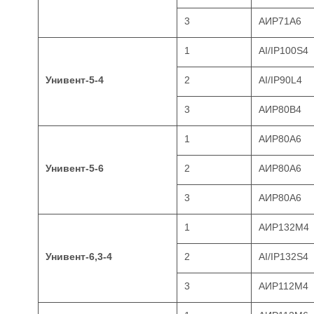
3
АИР71А6
1
AI/IP100S4
Унивент-5-4
2
AI/IP90L4
3
АИР80В4
1
АИР80А6
Унивент-5-6
2
АИР80А6
3
АИР80А6
1
АИР132М4
Унивент-6,3-4
2
AI/IP132S4
3
АИР112М4