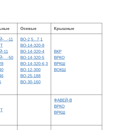
ьные
Осевые
Крышные
-...-11
ВО-2,5...7,1
НТ
ВО
-14-320-8
Й-11
ВО
-14-320-4
ВКР
-...-50
ВО
-14-320-5
ВРКО
28
ВО
-14-320-6,3
ВРКШ
40
ВО
-12-300
ВОКШ
46
ВО
-25-188
5
ВО
-30-160
ФАВЕЙ-В
ВРКО
НТ
ВРКШ