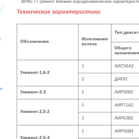
ВP86-77 (имеют близкие аэродинамические характеристи
Технические характеристики
Тип двигат
.
Исполнение
Обозначение
колеса
Общего
назначени
1
АИС56А2
Унивент-1,6-2
2
ДАК92
то
Унивент-2-2
1
АИР56В2
1
АИР71А2
Унивент-2,5-2
2
АИР63В2
1
АИР56В4
Унивент-2,5-4