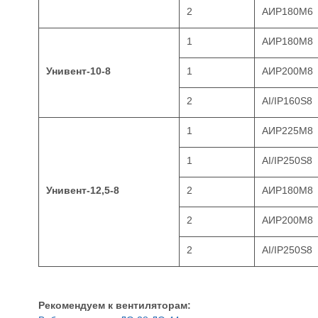
2
АИР180М6
1
АИР180М8
Унивент-10-8
1
АИР200М8
2
AI/IP160S8
1
АИР225М8
1
AI/IP250S8
Унивент-12,5-8
2
АИР180М8
2
АИР200М8
2
AI/IP250S8
Рекомендуем к вентиляторам: