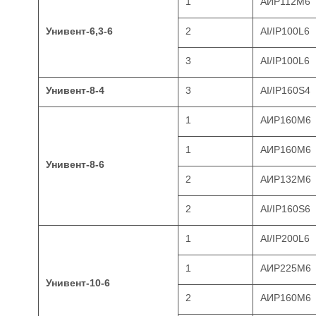
1
АИР112М6
Унивент-6,3-6
2
AI/IP100L6
3
AI/IP100L6
Унивент-8-4
3
AI/IP160S4
1
АИР160М6
1
АИР160М6
Унивент-8-6
2
АИР132М6
2
AI/IP160S6
1
AI/IP200L6
1
АИР225М6
Унивент-10-6
2
АИР160М6