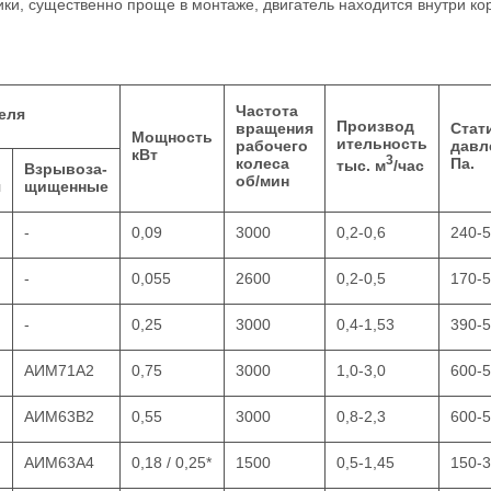
ки, существенно проще в монтаже, двигатель находится внутри ко
Частота
еля
Производ­
вращения
Стат
Мощность
ительность
рабочего
давл
кВт
3
колеса
Па.
тыс. м
/час
Взрывоза-
об/мин
я
щищенные
-
0,09
3000
0,2-0,6
240-
-
0,055
2600
0,2-0,5
170-
-
0,25
3000
0,4-1,53
390-
АИМ71А2
0,75
3000
1,0-3,0
600-
АИМ63В2
0,55
3000
0,8-2,3
600-
АИМ63А4
0,18 / 0,25*
1500
0,5-1,45
150-