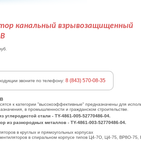
тор канальный взрывозащищенный
-В
руб.
8 (843) 570-08-35
одукции звоните по телефону:
-В
тся к категории "высокоэффективные" предназначены для испол
азначения, в промышленности и гражданском строительстве.
 углеродистой стали - ТY-4861-005-52770486-04.
 из разнородных металлов - ТY-4861-003-52770486-04.
яторов в круглых и прямоугольных корпусах
ентиляторов в спиральном корпусе типов Ц4-7O, Ц4-75, ВP8O-75,