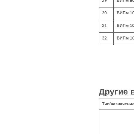
29
ВИПм 8
30
ВИПм 1
31
ВИПм 1
32
ВИПм 1
Другие 
Тип/назначени