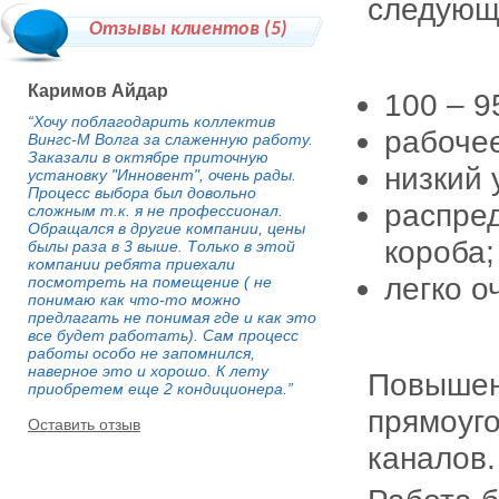
следующ
Отзывы клиентов (
5
)
Каримов Айдар
100 – 9
“Хочу поблагодарить коллектив
рабочее
Вингс-М Волга за слаженную работу.
Заказали в октябре приточную
низкий 
установку "Инновент", очень рады.
Процесс выбора был довольно
распре
сложным т.к. я не профессионал.
Обращался в другие компании, цены
короба;
былы раза в 3 выше. Только в этой
компании ребята приехали
легко о
посмотреть на помещение ( не
понимаю как что-то можно
предлагать не понимая где и как это
все будет работать). Сам процесс
работы особо не запомнился,
наверное это и хорошо. К лету
Повышен
приобретем еще 2 кондиционера.”
прямоуг
Оставить отзыв
каналов.