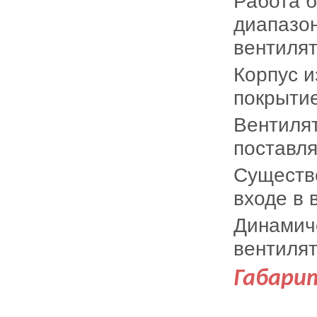
Работа б
диапазо
вентилят
Корпус и
покрыти
Вентилят
поставля
Существе
входе в 
Динамиче
вентиля
Габари