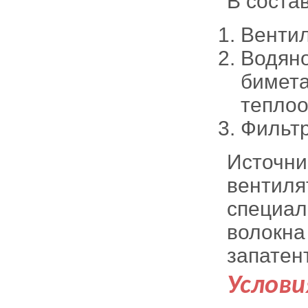
В соста
Вентил
Водяно
бимета
теплоо
Фильтр
Источни
вентиля
специал
волокна
запатен
Услови