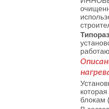
ИННOВЕ
очищенн
использ
строите
Типора
установ
работаю
Описан
нагрев
Установ
которая
блокам 