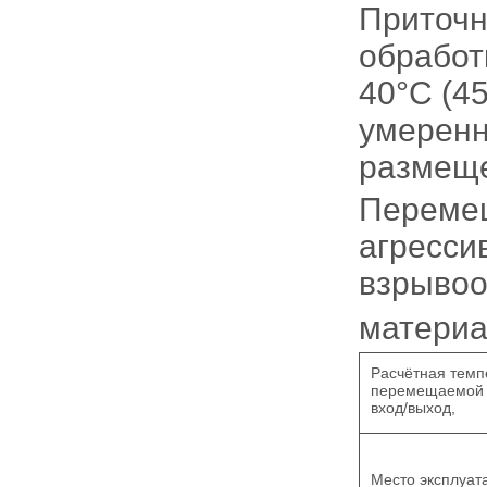
Приточн
обработ
40°С (4
умеренно
размеще
Перемещ
агресси
взрывоо
материа
Расчётная темп
перемещаемой 
вход/выход,
Место эксплуат