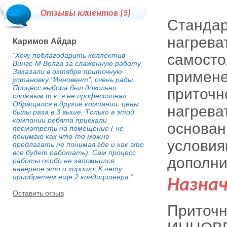
Отзывы клиентов (
5
)
Стандар
нагрева
Каримов Айдар
“Хочу поблагодарить коллектив
самосто
Вингс-М Волга за слаженную работу.
Заказали в октябре приточную
примене
установку "Инновент", очень рады.
Процесс выбора был довольно
приточн
сложным т.к. я не профессионал.
Обращался в другие компании, цены
нагрева
былы раза в 3 выше. Только в этой
компании ребята приехали
основан
посмотреть на помещение ( не
понимаю как что-то можно
условия
предлагать не понимая где и как это
все будет работать). Сам процесс
дополни
работы особо не запомнился,
наверное это и хорошо. К лету
приобретем еще 2 кондиционера.”
Назна
Оставить отзыв
Приточн