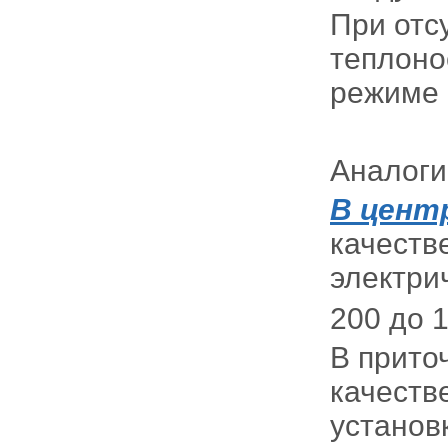
При отс
теплоно
режиме 
Аналоги
В цент
качеств
электри
200 до 
В прито
качеств
установ