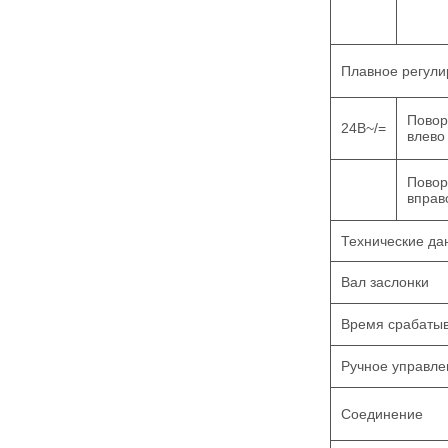
Плавное регули
Повор
24В~/=
влево
Повор
вправ
Технические д
Вал заслонки
Время срабаты
Ручное управл
Соединение