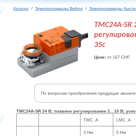
Каталог
/
Электроприводы Belimo
/
Электроприводы быстр
TMC24A-SR 2
регулирован
35с
Цена:
от 167 CHF
По вопросам приобретения продукции звоните
TMC24A-SR 24 В; плавное регулирование 2…10 В; ускор
TMC..A
LMC..A
2 Нм
5 Нм