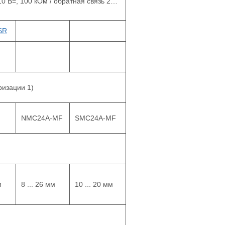
 В=, 100 кОм / обратная связь 2…
SR
изации 1)
NMC24A-MF
SMC24A-MF
м
8 ... 26 мм
10 ... 20 мм