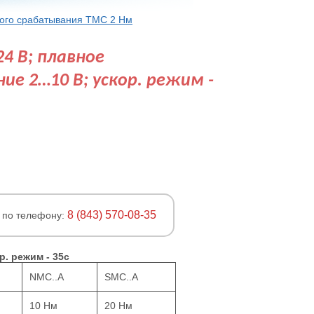
ого срабатывания TMC 2 Нм
4 В; плавное
ие 2…10 В; ускор. режим -
8 (843) 570-08-35
 по телефону:
. режим - 35с
NMC..A
SMC..A
10 Нм
20 Нм