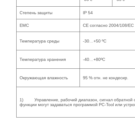
Степень защиты
IP 54
EMC
CE согласно 2004/108/EC
Температура среды
-30…+50 ºC
Температура хранения
-40…+80ºС
Окружающая влажность
95 % отн. не кондесир.
1) Управление, рабочий диапазон, сигнал обратной св
функции могут задаваться программой PC-Tool или уст