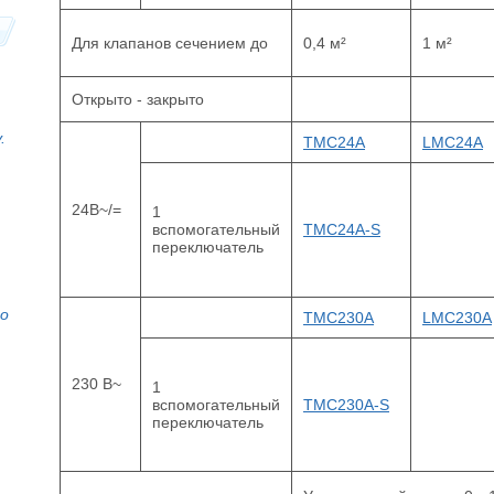
Для клапанов сечением до
0,4 м²
1 м²
Открыто - закрыто
.
TMC24A
LMC24A
24В~/=
1
вспомогательный
TMC24A-S
переключатель
то
TMC230A
LMC230A
230 В~
1
вспомогательный
TMC230A-S
переключатель