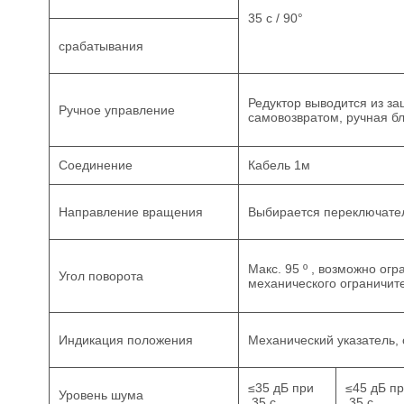
35 с / 90°
срабатывания
Редуктор выводится из з
Ручное управление
самовозвратом, ручная б
Соединение
Кабель 1м
Направление вращения
Выбирается переключате
Макс. 95 º , возможно ог
Угол поворота
механического ограничит
Индикация положения
Механический указатель,
≤35 дБ при
≤45 дБ п
Уровень шума
35 с
35 с