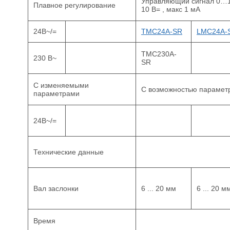
Управляющий сигнал 0…10
Плавное регулирование
10 В= , макс 1 мА
24В~/=
TMC24A-SR
LMC24A-
TMC230A-
230 В~
SR
С изменяемыми
С возможностью параметр
параметрами
24В~/=
Технические данные
Вал заслонки
6 ... 20 мм
6 ... 20 м
Время