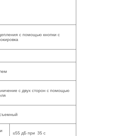
ацепления с помощью кнопки с
локировка
лем
раничение с двух сторон с помощью
еля
 съемный
ри
≤55 дБ при 35 с