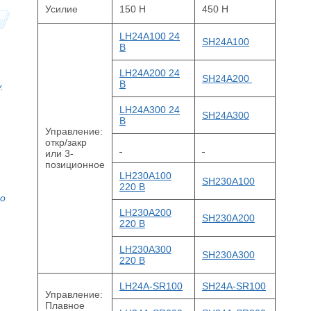
Усилие
150 Н
450 Н
LH24A100 24
SH24A100
В
LH24A200 24
SH24A200
В
.
LH24A300 24
SH24A300
В
Управление:
откр/закр
или 3-
позиционное
LH230A100
SH230A100
220 В
то
LH230A200
SH230A200
220 В
LH230A300
SH230A300
220 В
LH24A-SR100
SH24A-SR100
Управление:
Плавное