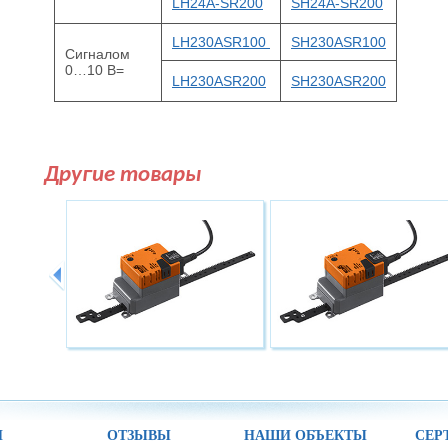
LH24A-SR200
SH24A-SR200
LH230ASR100
SH230ASR100
Сигналом
0…10 В=
LH230ASR200
SH230ASR200
Другие товары
И
ОТЗЫВЫ
НАШИ ОБЪЕКТЫ
СЕР