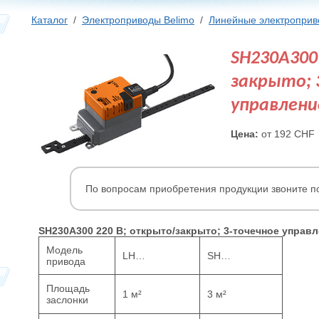
Каталог
/
Электроприводы Belimo
/
Линейные электроприв
SH230A300
закрыто; 
управлени
Цена:
от 192 CHF
По вопросам приобретения продукции звоните п
SH230A300 220 В; открыто/закрыто; 3-точечное управ
Модель
LH…
SH…
привода
Площадь
1 м²
3 м²
заслонки