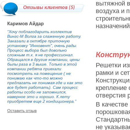
вытяжной в
Отзывы клиентов (
5
)
воздуха и 
строительн
Каримов Айдар
назначений
“Хочу поблагодарить коллектив
Вингс-М Волга за слаженную работу.
Заказали в октябре приточную
установку "Инновент", очень рады.
Процесс выбора был довольно
Констру
сложным т.к. я не профессионал.
Обращался в другие компании, цены
Решетки из
былы раза в 3 выше. Только в этой
компании ребята приехали
рамки и се
посмотреть на помещение ( не
понимаю как что-то можно
Конструкци
предлагать не понимая где и как это
крепление 
все будет работать). Сам процесс
работы особо не запомнился,
отверстия 
наверное это и хорошо. К лету
приобретем еще 2 кондиционера.”
В качестве
Оставить отзыв
порошковая
Стандартны
не указыва