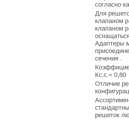
согласно к
Для решет
клапаном р
клапаном р
оснащаться
Адаптеры м
присоедине
сечения .
Коэффициен
Кс.с.= 0,80
Отличие ре
конфигурац
Ассортимен
стандартны
решеток лю