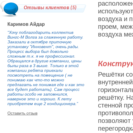
расположе
Отзывы клиентов (
5
)
используют
воздуха и 
Каримов Айдар
проем, меж
“Хочу поблагодарить коллектив
воздуха ме
Вингс-М Волга за слаженную работу.
Заказали в октябре приточную
установку "Инновент", очень рады.
Процесс выбора был довольно
сложным т.к. я не профессионал.
Обращался в другие компании, цены
Констру
былы раза в 3 выше. Только в этой
компании ребята приехали
Решётки со
посмотреть на помещение ( не
понимаю как что-то можно
внутренней
предлагать не понимая где и как это
горизонтал
все будет работать). Сам процесс
работы особо не запомнился,
решётку. Н
наверное это и хорошо. К лету
приобретем еще 2 кондиционера.”
стенной пр
противопол
Оставить отзыв
позволяют 
перегородк