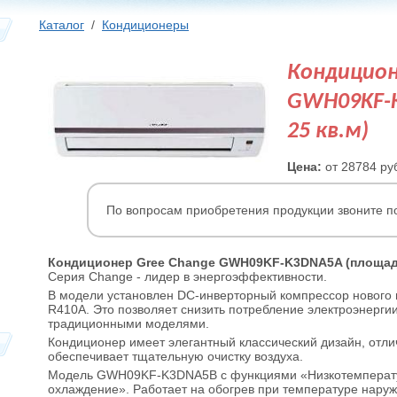
Каталог
/
Кондиционеры
Кондицион
GWH09KF-
25 кв.м)
Цена:
от 28784 ру
По вопросам приобретения продукции звоните п
Кондиционер Gree Change GWH09KF-K3DNA5A (площадь
Серия Change - лидер в энергоэффективности.
В модели установлен DC-инверторный компрессор нового
R410A. Это позволяет снизить потребление электроэнерги
традиционными моделями.
Кондиционер имеет элегантный классический дизайн, отли
обеспечивает тщательную очистку воздуха.
Модель GWH09KF-K3DNA5B с функциями «Низкотемперату
охлаждение». Работает на обогрев при температуре наруж