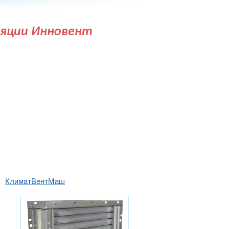
ляции Инновент
КлиматВентМаш