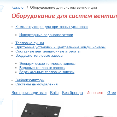
Каталог
/
Оборудование для систем вентиляции
Оборудование для систем венти
Комплектующие для приточных установок
Инверторные водонагреватели
Тепловые пушки
Приточные установки и центральные кондиционеры
Составные вентиляционные агрегаты
Воздушно-тепловые завесы
Электрические тепловые завесы
Водяные тепловые завесы
Вертикальные тепловые завесы
Виброизоляторы
Системы дымоудаления
Все производители
Ballu
Без бренда
Инновент
Gree