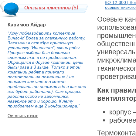
ВО-12-300 | В
осевые низког
Отзывы клиентов (
5
)
Осевые кан
Каримов Айдар
использова
“Хочу поблагодарить коллектив
промышленн
Вингс-М Волга за слаженную работу.
общественн
Заказали в октябре приточную
установку "Инновент", очень рады.
универсаль
Процесс выбора был довольно
сложным т.к. я не профессионал.
микроклима
Обращался в другие компании, цены
техническог
былы раза в 3 выше. Только в этой
компании ребята приехали
проветрива
посмотреть на помещение ( не
понимаю как что-то можно
предлагать не понимая где и как это
Как правил
все будет работать). Сам процесс
работы особо не запомнился,
вентилятор
наверное это и хорошо. К лету
приобретем еще 2 кондиционера.”
корпус –
Оставить отзыв
рабочее
Термоконта