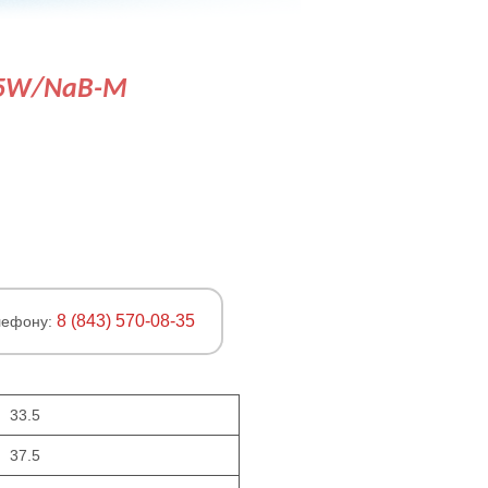
35W/NaB-M
8 (843) 570-08-35
лефону:
33.5
37.5