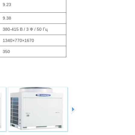
9.23
9.38
380-415 В / 3 Ф / 50 Гц
1340×770×1670
350