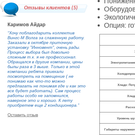
Пониженн
Отзывы клиентов (
5
)
Оборудов
Экологич
Опция: го
Каримов Айдар
“Хочу поблагодарить коллектив
Вингс-М Волга за слаженную работу.
Заказали в октябре приточную
установку "Инновент", очень рады.
Процесс выбора был довольно
сложным т.к. я не профессионал.
Обращался в другие компании, цены
Электропитание
былы раза в 3 выше. Только в этой
компании ребята приехали
Холодопрои
посмотреть на помещение ( не
понимаю как что-то можно
Хладо: По
предлагать не понимая где и как это
все будет работать). Сам процесс
работы особо не запомнился,
Хлад
наверное это и хорошо. К лету
приобретем еще 2 кондиционера.”
Расхо
Оставить отзыв
Уровень шу
Габариты наружного