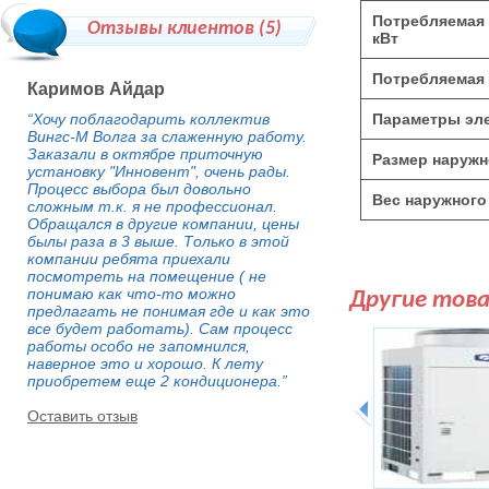
Потребляемая 
Отзывы клиентов (
5
)
кВт
Потребляемая 
Каримов Айдар
“Хочу поблагодарить коллектив
Параметры эле
Вингс-М Волга за слаженную работу.
Заказали в октябре приточную
Размер наружн
установку "Инновент", очень рады.
Процесс выбора был довольно
Вес наружного 
сложным т.к. я не профессионал.
Обращался в другие компании, цены
былы раза в 3 выше. Только в этой
компании ребята приехали
посмотреть на помещение ( не
понимаю как что-то можно
Другие тов
предлагать не понимая где и как это
все будет работать). Сам процесс
работы особо не запомнился,
наверное это и хорошо. К лету
приобретем еще 2 кондиционера.”
Оставить отзыв