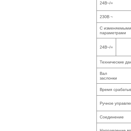
24В~/=
230В ~
С изменяемым
параметрами
24В~/=
Технические д
Вал
засло
Время срабаты
Ручное управл
Соединение
Направление в