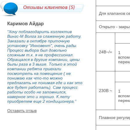
Отзывы клиентов (
5
)
Для клапанов с
Каримов Айдар
Открыто - закры
“Хочу поблагодарить коллектив
Вингс-М Волга за слаженную работу.
Заказали в октябре приточную
установку "Инновент", очень рады.
Процесс выбора был довольно
24В~/=
1
сложным т.к. я не профессионал.
вспом
Обращался в другие компании, цены
перек
былы раза в 3 выше. Только в этой
компании ребята приехали
посмотреть на помещение ( не
понимаю как что-то можно
предлагать не понимая где и как это
все будет работать). Сам процесс
230В ~
1
работы особо не запомнился,
вспом
наверное это и хорошо. К лету
перек
приобретем еще 2 кондиционера.”
Оставить отзыв
Плавное регули