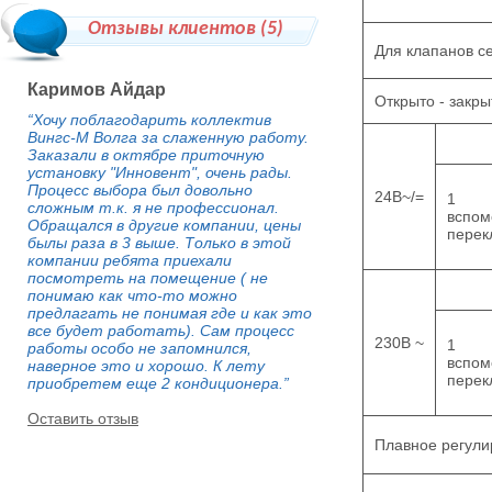
Отзывы клиентов (
5
)
Для клапанов с
Каримов Айдар
Открыто - закры
“Хочу поблагодарить коллектив
Вингс-М Волга за слаженную работу.
Заказали в октябре приточную
установку "Инновент", очень рады.
Процесс выбора был довольно
24В~/=
1
сложным т.к. я не профессионал.
вспом
Обращался в другие компании, цены
перек
былы раза в 3 выше. Только в этой
компании ребята приехали
посмотреть на помещение ( не
понимаю как что-то можно
предлагать не понимая где и как это
все будет работать). Сам процесс
230В ~
1
работы особо не запомнился,
вспом
наверное это и хорошо. К лету
перек
приобретем еще 2 кондиционера.”
Оставить отзыв
Плавное регули