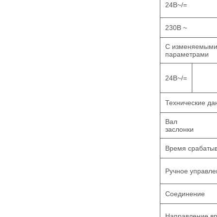
24В~/=
230В ~
С изменяемым
параметрами
24В~/=
Технические д
Вал
засло
Время срабаты
Ручное управл
Соединение
Направление в