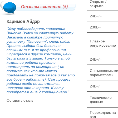
Открыто /
закрыто
Отзывы клиентов (
5
)
24В~/=
Каримов Айдар
230В~
“Хочу поблагодарить коллектив
Вингс-М Волга за слаженную работу.
Заказали в октябре приточную
Плавное
установку "Инновент", очень рады.
регулирование
Процесс выбора был довольно
сложным т.к. я не профессионал.
Обращался в другие компании, цены
былы раза в 3 выше. Только в этой
24В~/=
компании ребята приехали
посмотреть на помещение ( не
С изменяемым
понимаю как что-то можно
параметрами
предлагать не понимая где и как это
все будет работать). Сам процесс
работы особо не запомнился,
24В~/=
наверное это и хорошо. К лету
приобретем еще 2 кондиционера.”
Технические
Оставить отзыв
данные
Переходник на
вал