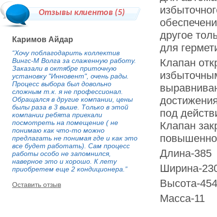
избыточног
Отзывы клиентов (
5
)
обеспечени
другое тол
Каримов Айдар
для гермет
“Хочу поблагодарить коллектив
Вингс-М Волга за слаженную работу.
Клапан отк
Заказали в октябре приточную
избыточным
установку "Инновент", очень рады.
Процесс выбора был довольно
выравнива
сложным т.к. я не профессионал.
достижения
Обращался в другие компании, цены
былы раза в 3 выше. Только в этой
под действ
компании ребята приехали
посмотреть на помещение ( не
Клапан зак
понимаю как что-то можно
повышенног
предлагать не понимая где и как это
все будет работать). Сам процесс
Длина-385
работы особо не запомнился,
наверное это и хорошо. К лету
Ширина-23
приобретем еще 2 кондиционера.”
Высота-45
Оставить отзыв
Масса-11