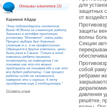
для устано
Отзывы клиентов (
5
)
защитных с
от воздейс
Каримов Айдар
Противовз
“Хочу поблагодарить коллектив
Вингс-М Волга за слаженную работу.
защиты вен
Заказали в октябре приточную
волны боль
установку "Инновент", очень рады.
Процесс выбора был довольно
Секции авт
сложным т.к. я не профессионал.
перекрываю
Обращался в другие компании, цены
былы раза в 3 выше. Только в этой
обеспечива
компании ребята приехали
посмотреть на помещение ( не
Противовз
понимаю как что-то можно
предлагать не понимая где и как это
собой раму
все будет работать). Сам процесс
ребрами же
работы особо не запомнился,
наверное это и хорошо. К лету
закрывают
приобретем еще 2 кондиционера.”
дюралюмин
Оставить отзыв
давления у
решётке, п
волны. Пос