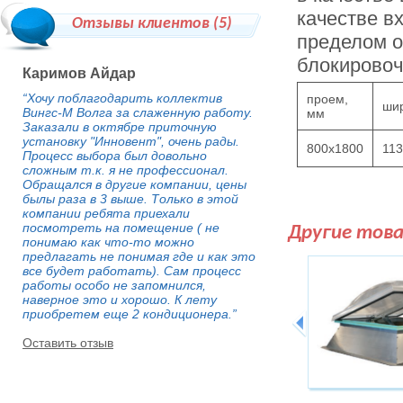
качестве в
Отзывы клиентов (
5
)
пределом о
блокировоч
Каримов Айдар
“Хочу поблагодарить коллектив
проем,
ши
Вингс-М Волга за слаженную работу.
мм
Заказали в октябре приточную
установку "Инновент", очень рады.
800x1800
11
Процесс выбора был довольно
сложным т.к. я не профессионал.
Обращался в другие компании, цены
былы раза в 3 выше. Только в этой
компании ребята приехали
посмотреть на помещение ( не
Другие тов
понимаю как что-то можно
предлагать не понимая где и как это
все будет работать). Сам процесс
работы особо не запомнился,
наверное это и хорошо. К лету
приобретем еще 2 кондиционера.”
Оставить отзыв