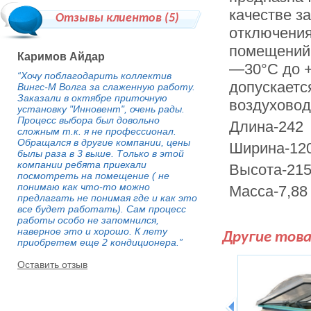
качестве з
Отзывы клиентов (
5
)
отключения
помещений 
Каримов Айдар
—30°С до +
“Хочу поблагодарить коллектив
допускаетс
Вингс-М Волга за слаженную работу.
Заказали в октябре приточную
воздуховод
установку "Инновент", очень рады.
Процесс выбора был довольно
Длина-242
сложным т.к. я не профессионал.
Обращался в другие компании, цены
Ширина-12
былы раза в 3 выше. Только в этой
компании ребята приехали
Высота-21
посмотреть на помещение ( не
понимаю как что-то можно
Масса-7,88
предлагать не понимая где и как это
все будет работать). Сам процесс
работы особо не запомнился,
наверное это и хорошо. К лету
Другие тов
приобретем еще 2 кондиционера.”
Оставить отзыв