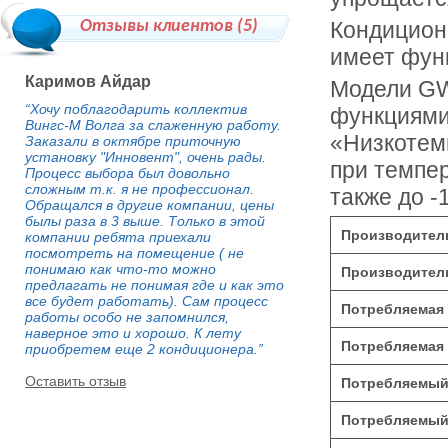
Отзывы клиентов (
5
)
Кондицион
имеет фун
Каримов Айдар
Модели G
“Хочу поблагодарить коллектив
функциями
Вингс-М Волга за слаженную работу.
«Низкотем
Заказали в октябре приточную
установку "Инновент", очень рады.
при темпер
Процесс выбора был довольно
сложным т.к. я не профессионал.
также до -
Обращался в другие компании, цены
былы раза в 3 выше. Только в этой
Производитель
компании ребята приехали
посмотреть на помещение ( не
понимаю как что-то можно
Производитель
предлагать не понимая где и как это
все будет работать). Сам процесс
Потребляемая 
работы особо не запомнился,
наверное это и хорошо. К лету
Потребляемая 
приобретем еще 2 кондиционера.”
Оставить отзыв
Потребляемый 
Потребляемый 