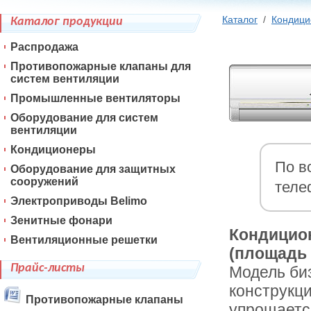
Каталог
/
Кондиц
Каталог продукции
Распродажа
Противопожарные клапаны для
систем вентиляции
Промышленные вентиляторы
Оборудование для систем
вентиляции
Кондиционеры
По в
Оборудование для защитных
сооружений
теле
Электроприводы Belimo
Зенитные фонари
Кондицио
Вентиляционные решетки
(площадь 
Прайс-листы
Модель би
конструкци
Противопожарные клапаны
упрощаетс