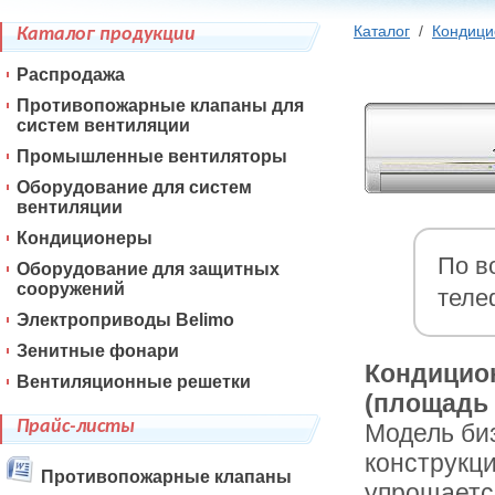
Каталог
/
Кондиц
Каталог продукции
Распродажа
Противопожарные клапаны для
систем вентиляции
Промышленные вентиляторы
Оборудование для систем
вентиляции
Кондиционеры
По в
Оборудование для защитных
сооружений
теле
Электроприводы Belimo
Зенитные фонари
Кондицио
Вентиляционные решетки
(площадь 
Прайс-листы
Модель би
конструкци
Противопожарные клапаны
упрощаетс