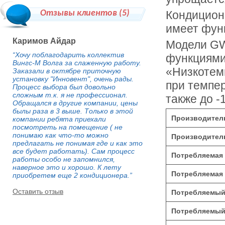
Отзывы клиентов (
5
)
Кондицион
имеет фун
Каримов Айдар
Модели G
“Хочу поблагодарить коллектив
функциями
Вингс-М Волга за слаженную работу.
«Низкотем
Заказали в октябре приточную
установку "Инновент", очень рады.
при темпер
Процесс выбора был довольно
сложным т.к. я не профессионал.
также до -
Обращался в другие компании, цены
былы раза в 3 выше. Только в этой
Производитель
компании ребята приехали
посмотреть на помещение ( не
понимаю как что-то можно
Производитель
предлагать не понимая где и как это
все будет работать). Сам процесс
Потребляемая 
работы особо не запомнился,
наверное это и хорошо. К лету
Потребляемая 
приобретем еще 2 кондиционера.”
Оставить отзыв
Потребляемый 
Потребляемый 