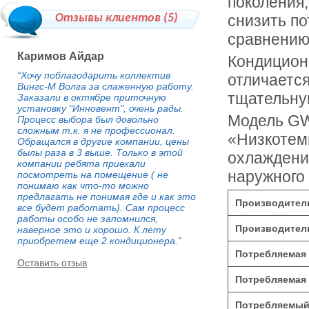
поколения
Отзывы клиентов (
5
)
снизить по
сравнению
Каримов Айдар
Кондицион
“Хочу поблагодарить коллектив
отличаетс
Вингс-М Волга за слаженную работу.
тщательную
Заказали в октябре приточную
установку "Инновент", очень рады.
Модель G
Процесс выбора был довольно
сложным т.к. я не профессионал.
«Низкотем
Обращался в другие компании, цены
былы раза в 3 выше. Только в этой
охлаждени
компании ребята приехали
наружного 
посмотреть на помещение ( не
понимаю как что-то можно
предлагать не понимая где и как это
Производитель
все будет работать). Сам процесс
работы особо не запомнился,
Производитель
наверное это и хорошо. К лету
приобретем еще 2 кондиционера.”
Потребляемая 
Оставить отзыв
Потребляемая 
Потребляемый 