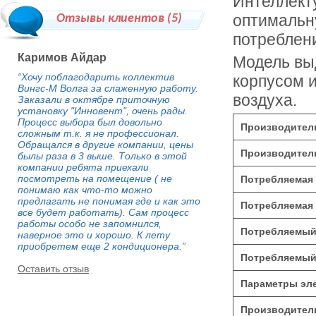
Интеллект
оптимальн
Отзывы клиентов (
5
)
потреблен
Каримов Айдар
Модель вы
“Хочу поблагодарить коллектив
корпусом 
Вингс-М Волга за слаженную работу.
воздуха.
Заказали в октябре приточную
установку "Инновент", очень рады.
Процесс выбора был довольно
Производитель
сложным т.к. я не профессионал.
Обращался в другие компании, цены
Производитель
былы раза в 3 выше. Только в этой
компании ребята приехали
посмотреть на помещение ( не
Потребляемая 
понимаю как что-то можно
предлагать не понимая где и как это
Потребляемая 
все будет работать). Сам процесс
работы особо не запомнился,
Потребляемый 
наверное это и хорошо. К лету
приобретем еще 2 кондиционера.”
Потребляемый 
Оставить отзыв
Параметры эле
Производитель