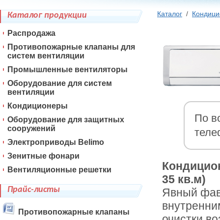
Каталог
/
Кондиц
Каталог продукции
Распродажа
Противопожарные клапаны для
систем вентиляции
Промышленные вентиляторы
Оборудование для систем
вентиляции
Кондиционеры
По в
Оборудование для защитных
сооружений
теле
Электроприводы Belimo
Зенитные фонари
Кондицио
Вентиляционные решетки
35 кв.м)
Прайс-листы
Явный фав
внутренним
Противопожарные клапаны
очистки в