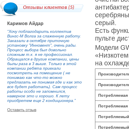
антибакте
Отзывы клиентов (
5
)
серебряны
серый.
Каримов Айдар
Есть функц
“Хочу поблагодарить коллектив
Вингс-М Волга за слаженную работу.
пульте дис
Заказали в октябре приточную
установку "Инновент", очень рады.
Модели G
Процесс выбора был довольно
«Низкотем
сложным т.к. я не профессионал.
Обращался в другие компании, цены
на охлажде
былы раза в 3 выше. Только в этой
компании ребята приехали
посмотреть на помещение ( не
Производитель
понимаю как что-то можно
предлагать не понимая где и как это
Производитель
все будет работать). Сам процесс
работы особо не запомнился,
Потребляемая 
наверное это и хорошо. К лету
приобретем еще 2 кондиционера.”
Потребляемая 
Оставить отзыв
Потребляемый 
Потребляемый 