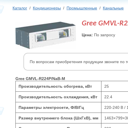
Каталог
/
Кондиционеры
/
Промышленные
/
Канальные
Gree GMVL-R
Цена:
По запросу
По вопросам приобретения продукции звоните по 
Gree GMVL-R224P/NaB-M
Производительность обогрева, кВт
25
Производительность охлаждения, кВт
22.4
Параметры электросети, Ф/В/Гц
220-240 В / 
Размер внутреннего блока (ШхГхВ), мм
1463×799×3