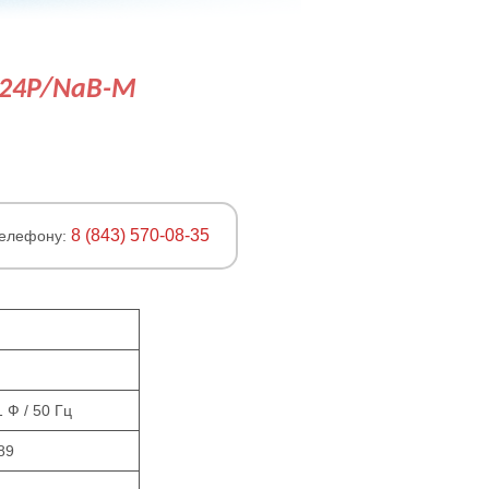
224P/NaB-M
8 (843) 570-08-35
телефону:
1 Ф / 50 Гц
89