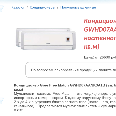
Каталог
/
Кондиционеры
/
Полупромышленные
Кондицион
GWHD07AAN
настенног
кв.м)
Цена:
от 26600 ру
По вопросам приобретения продукции звоните п
Кондиционер Gree Free Match GWHD07AANK3A1B (вн. бл
кв.м)
Мультисплит-системы Free Match — это кондиционеры с 
инверторным компрессором. К одному наружному блоку та
2-х до 4-х внутренних блоков разного типа (настенного, ка
канального). Предлагаются мультисплит-системы суммарн
8 кВт.