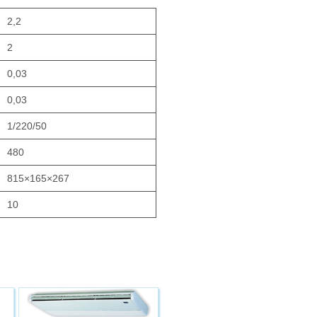
2,2
2
0,03
0,03
1/220/50
480
815×165×267
10