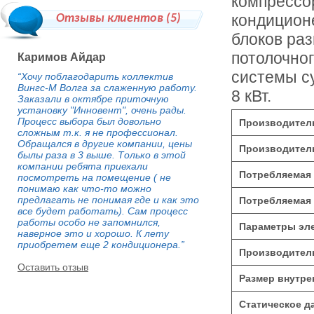
компрессор
кондиционе
Отзывы клиентов (
5
)
блоков раз
потолочног
Каримов Айдар
системы с
“Хочу поблагодарить коллектив
Вингс-М Волга за слаженную работу.
8 кВт.
Заказали в октябре приточную
установку "Инновент", очень рады.
Процесс выбора был довольно
Производитель
сложным т.к. я не профессионал.
Обращался в другие компании, цены
Производитель
былы раза в 3 выше. Только в этой
компании ребята приехали
Потребляемая 
посмотреть на помещение ( не
понимаю как что-то можно
предлагать не понимая где и как это
Потребляемая 
все будет работать). Сам процесс
работы особо не запомнился,
Параметры эле
наверное это и хорошо. К лету
приобретем еще 2 кондиционера.”
Производитель
Оставить отзыв
Размер внутре
Статическое д