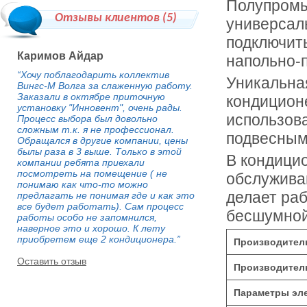
Полупромы
Отзывы клиентов (
5
)
универсал
подключить
Каримов Айдар
напольно-п
“Хочу поблагодарить коллектив
Уникальна
Вингс-М Волга за слаженную работу.
Заказали в октябре приточную
кондицион
установку "Инновент", очень рады.
использов
Процесс выбора был довольно
сложным т.к. я не профессионал.
подвесным
Обращался в другие компании, цены
былы раза в 3 выше. Только в этой
В кондици
компании ребята приехали
посмотреть на помещение ( не
обслужива
понимаю как что-то можно
делает ра
предлагать не понимая где и как это
все будет работать). Сам процесс
бесшумной
работы особо не запомнился,
наверное это и хорошо. К лету
приобретем еще 2 кондиционера.”
Производитель
Оставить отзыв
Производитель
Параметры эле