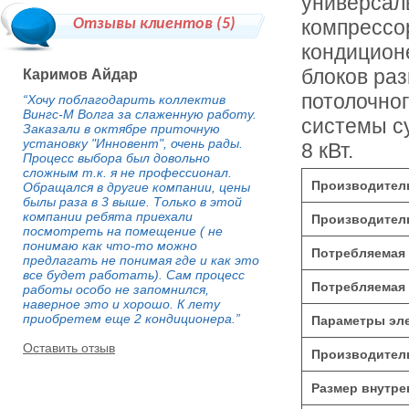
универсал
Отзывы клиентов (
5
)
компрессор
кондиционе
блоков раз
Каримов Айдар
потолочног
“Хочу поблагодарить коллектив
Вингс-М Волга за слаженную работу.
системы с
Заказали в октябре приточную
установку "Инновент", очень рады.
8 кВт.
Процесс выбора был довольно
сложным т.к. я не профессионал.
Производитель
Обращался в другие компании, цены
былы раза в 3 выше. Только в этой
компании ребята приехали
Производитель
посмотреть на помещение ( не
понимаю как что-то можно
Потребляемая 
предлагать не понимая где и как это
все будет работать). Сам процесс
Потребляемая 
работы особо не запомнился,
наверное это и хорошо. К лету
приобретем еще 2 кондиционера.”
Параметры эле
Оставить отзыв
Производитель
Размер внутре