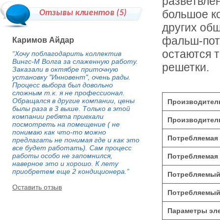
разветвле
большое к
Отзывы клиентов (
5
)
других об
фальш-пот
Каримов Айдар
остаются 
“Хочу поблагодарить коллектив
Вингс-М Волга за слаженную работу.
решетки.
Заказали в октябре приточную
установку "Инновент", очень рады.
Процесс выбора был довольно
сложным т.к. я не профессионал.
Обращался в другие компании, цены
Производитель
былы раза в 3 выше. Только в этой
компании ребята приехали
Производитель
посмотреть на помещение ( не
понимаю как что-то можно
Потребляемая 
предлагать не понимая где и как это
все будет работать). Сам процесс
работы особо не запомнился,
Потребляемая 
наверное это и хорошо. К лету
приобретем еще 2 кондиционера.”
Потребляемый 
Оставить отзыв
Потребляемый 
Параметры эле