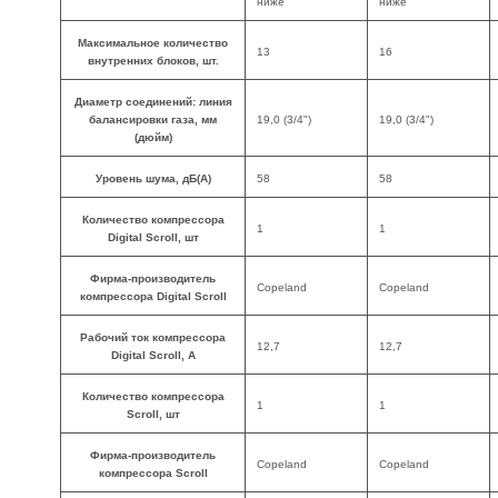
ниже
ниже
Максимальное количество
13
16
внутренних блоков, шт.
Диаметр соединений: линия
балансировки газа, мм
19,0 (3/4")
19,0 (3/4")
(дюйм)
Уровень шума, дБ(А)
58
58
Количество компрессора
1
1
Digital Scroll, шт
Фирма-производитель
Copeland
Copeland
компрессора Digital Scroll
Рабочий ток компрессора
12,7
12,7
Digital Scroll, A
Количество компрессора
1
1
Scroll, шт
Фирма-производитель
Copeland
Copeland
компрессора Scroll