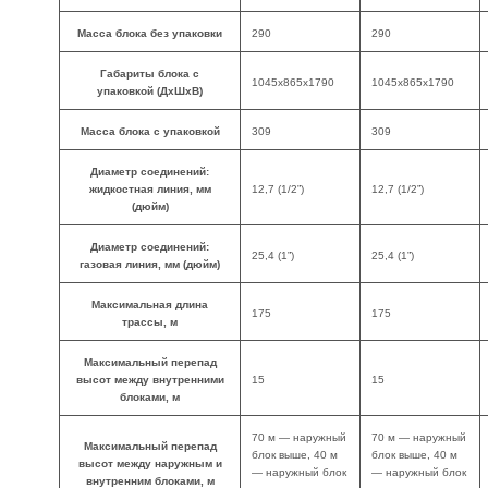
Масса блока без упаковки
290
290
Габариты блока с
1045x865x1790
1045x865x1790
упаковкой (ДхШхВ)
Масса блока с упаковкой
309
309
Диаметр соединений:
жидкостная линия, мм
12,7 (1/2”)
12,7 (1/2”)
(дюйм)
Диаметр соединений:
25,4 (1”)
25,4 (1”)
газовая линия, мм (дюйм)
Максимальная длина
175
175
трассы, м
Максимальный перепад
высот между внутренними
15
15
блоками, м
70 м — наружный
70 м — наружный
Максимальный перепад
блок выше, 40 м
блок выше, 40 м
высот между наружным и
— наружный блок
— наружный блок
внутренним блоками, м