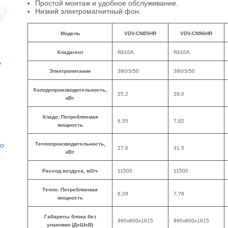
Простой монтаж и удобное обслуживание.
Низкий электромагнитный фон.
Модель
VDV-CN85HR
VDV-CN96HR
Хладагент
R410A
R410A
.
Электропитание
380/3/50
380/3/50
Холодопроизводительность,
25,2
28,0
кВт
Хладо: Потребляемая
6,55
7,82
мощность
то
Теплопроизводительность,
27,0
31,5
кВт
Расход воздуха, м3/ч
11500
11500
Тепло: Потребляемая
6,28
7,78
мощность
Габариты блока без
980x800x1615
980x800x1615
упаковки (ДхШхВ)