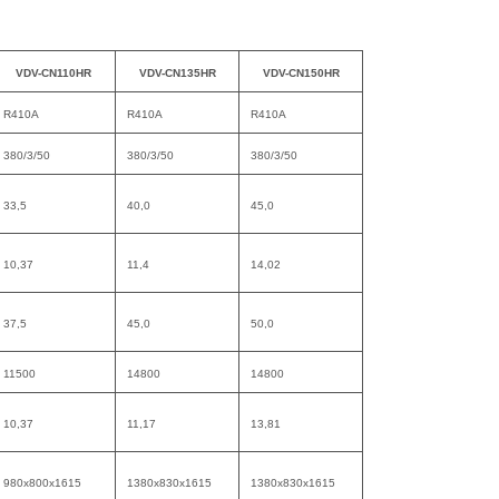
VDV-CN110HR
VDV-CN135HR
VDV-CN150HR
R410A
R410A
R410A
380/3/50
380/3/50
380/3/50
33,5
40,0
45,0
10,37
11,4
14,02
37,5
45,0
50,0
11500
14800
14800
10,37
11,17
13,81
980x800x1615
1380x830x1615
1380x830x1615