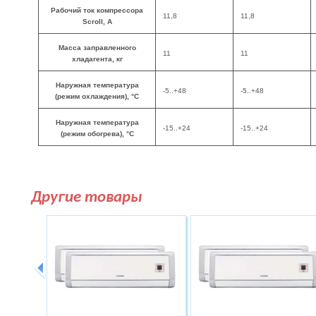
Рабочий ток компрессора
11,8
11,8
Scroll, A
Масса заправленного
11
11
хладагента, кг
Наружная температура
-5..+48
-5..+48
(режим охлаждения), °C
Наружная температура
-15..+24
-15..+24
(режим обогрева), °C
Другие товары