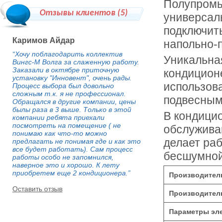
Полупромы
Отзывы клиентов (
5
)
универсал
подключить
Каримов Айдар
напольно-п
“Хочу поблагодарить коллектив
Уникальна
Вингс-М Волга за слаженную работу.
Заказали в октябре приточную
кондицион
установку "Инновент", очень рады.
использов
Процесс выбора был довольно
сложным т.к. я не профессионал.
подвесным
Обращался в другие компании, цены
былы раза в 3 выше. Только в этой
В кондици
компании ребята приехали
посмотреть на помещение ( не
обслужива
понимаю как что-то можно
делает ра
предлагать не понимая где и как это
все будет работать). Сам процесс
бесшумно
работы особо не запомнился,
наверное это и хорошо. К лету
приобретем еще 2 кондиционера.”
Производитель
Оставить отзыв
Производитель
Параметры эле