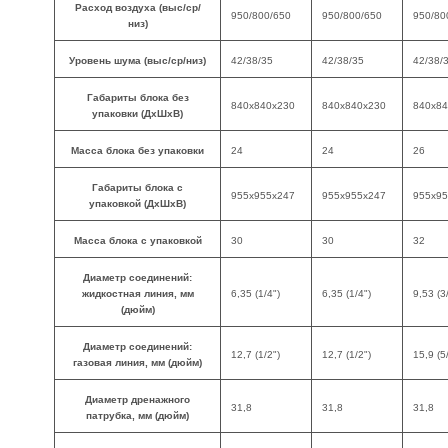
Расход воздуха (выс/ср/
950/800/650
950/800/650
950/80
низ)
Уровень шума (выс/ср/низ)
42/38/35
42/38/35
42/38/
Габариты блока без
840х840х230
840х840х230
840х84
упаковки (ДхШхВ)
Масса блока без упаковки
24
24
26
Габариты блока с
955х955х247
955х955х247
955х95
упаковкой (ДхШхВ)
Масса блока с упаковкой
30
30
32
Диаметр соединений:
жидкостная линия, мм
6,35 (1/4")
6,35 (1/4")
9,53 (3
(дюйм)
Диаметр соединений:
12,7 (1/2")
12,7 (1/2")
15,9 (5
газовая линия, мм (дюйм)
Диаметр дренажного
31,8
31,8
31,8
патрубка, мм (дюйм)