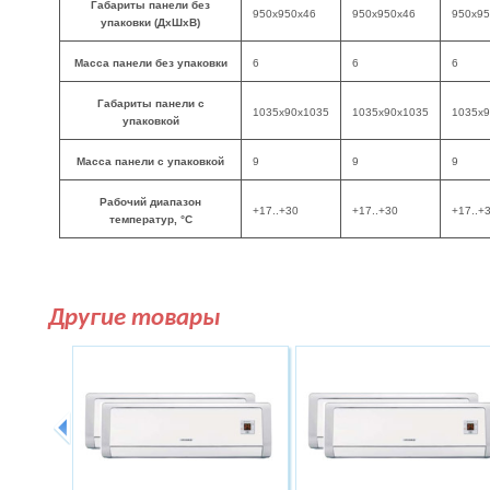
Габариты панели без
950х950х46
950х950х46
950х95
упаковки (ДхШхВ)
Масса панели без упаковки
6
6
6
Габариты панели с
1035x90x1035
1035x90x1035
1035x9
упаковкой
Масса панели с упаковкой
9
9
9
Рабочий диапазон
+17..+30
+17..+30
+17..+
температур, °C
Другие товары