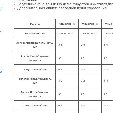
Воздушные фильтры легко демонтируются и чистятся,чт
Дополнительная опция: проводной пульт управления.
Модель
VDV-XN12HR
VDV-XN09HR
VDV-X
.
Электропитание
220-240/1/50
220-240/1/50
220-24
Холодопроизводительность,
3,6
2,8
5,6
кВт
Хладо: Потребляемая
90
90
90
мощность
Хладо: Рабочий ток
0,4
0,4
0,4
то
Теплопроизводительность,
4,0
3,2
6,3
кВт
Тепло: Потребляемая
90
90
90
мощность
Тепло: Рабочий ток
0,4
0,4
0,4