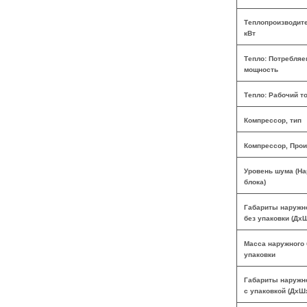
Теплопроизводите
кВт
Тепло: Потребляе
мощность
Тепло: Рабочий т
Компрессор, тип
Компрессор, Про
Уровень шума (На
блока)
Габариты наружно
без упаковки (Дх
Масса наружного 
упаковки
Габариты наружно
с упаковкой (ДхШ