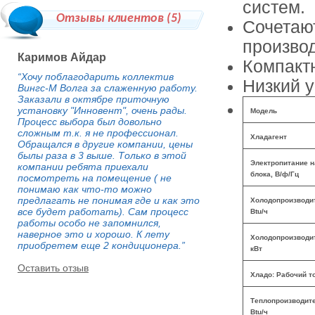
систем.
Отзывы клиентов (
5
)
Сочетаю
произво
Каримов Айдар
Компакт
“Хочу поблагодарить коллектив
Низкий 
Вингс-М Волга за слаженную работу.
Заказали в октябре приточную
установку "Инновент", очень рады.
Модель
Процесс выбора был довольно
сложным т.к. я не профессионал.
Хладагент
Обращался в другие компании, цены
былы раза в 3 выше. Только в этой
Электропитание н
компании ребята приехали
блока, В/ф/Гц
посмотреть на помещение ( не
понимаю как что-то можно
предлагать не понимая где и как это
Холодопроизводи
все будет работать). Сам процесс
Btu/ч
работы особо не запомнился,
наверное это и хорошо. К лету
Холодопроизводи
приобретем еще 2 кондиционера.”
кВт
Оставить отзыв
Хладо: Рабочий т
Теплопроизводите
Btu/ч