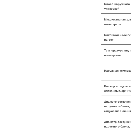
Масса наружного 
упаковкой
Максимальная дл
магистрали
Максимальный пе
высот
Температура вну
помещения
Наружная темпер
Расход воздуха н
блока (выс/ср/низ
Диаметр соедине
наружного блока,
жидкостная линия
Диаметр соедине
наружного блока,