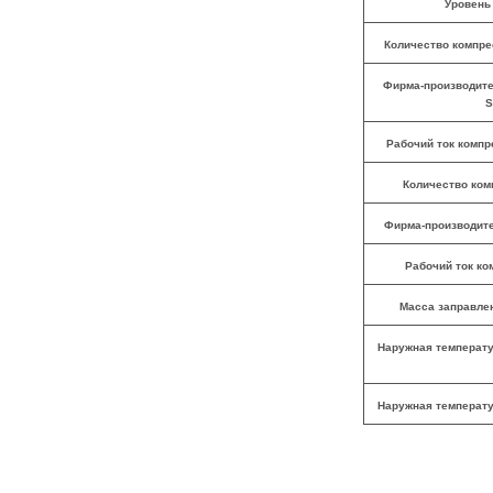
Уровень 
Количество компрес
Фирма-производител
S
Рабочий ток компре
Количество комп
Фирма-производите
Рабочий ток ком
Масса заправлен
Наружная температу
Наружная температур