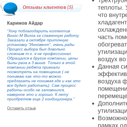
Трехтрубн
теплоты. 
Отзывы клиентов (
5
)
что внутр
хладагент
Каримов Айдар
охлаждени
“Хочу поблагодарить коллектив
Вингс-М Волга за слаженную работу.
часть пом
Заказали в октябре приточную
обогреват
установку "Инновент", очень рады.
Процесс выбора был довольно
утилизаци
сложным т.к. я не профессионал.
воздух во
Обращался в другие компании, цены
былы раза в 3 выше. Только в этой
Данная си
компании ребята приехали
посмотреть на помещение ( не
эффективн
понимаю как что-то можно
воздуха ф
предлагать не понимая где и как это
все будет работать). Сам процесс
помещений
работы особо не запомнился,
наверное это и хорошо. К лету
перемеще
приобретем еще 2 кондиционера.”
Дополните
Оставить отзыв
утилизаци
Возможно
рамках о