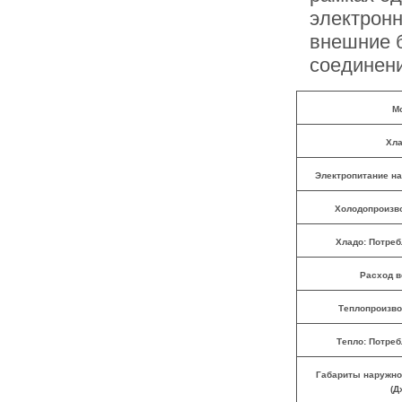
электронн
внешние 
соединен
М
Хла
Электропитание на
Холодопроизво
Хладо: Потре
Расход в
Теплопроизво
Тепло: Потре
Габариты наружног
(Д