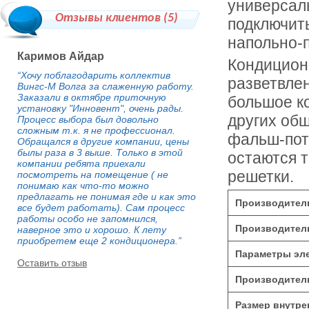
универсал
Отзывы клиентов (
5
)
подключить
напольно-п
Каримов Айдар
Кондицион
“Хочу поблагодарить коллектив
разветвле
Вингс-М Волга за слаженную работу.
Заказали в октябре приточную
большое к
установку "Инновент", очень рады.
других об
Процесс выбора был довольно
сложным т.к. я не профессионал.
фальш-пот
Обращался в другие компании, цены
былы раза в 3 выше. Только в этой
остаются 
компании ребята приехали
решетки.
посмотреть на помещение ( не
понимаю как что-то можно
предлагать не понимая где и как это
Производитель
все будет работать). Сам процесс
работы особо не запомнился,
Производитель
наверное это и хорошо. К лету
приобретем еще 2 кондиционера.”
Параметры эле
Оставить отзыв
Производитель
Размер внутре