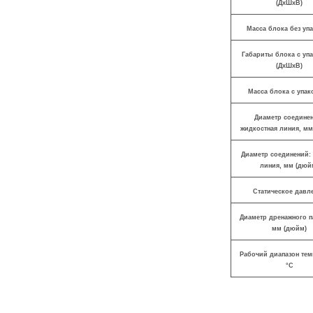
(ДхШхВ)
Масса блока без уп
Габариты блока с уп
(ДхШхВ)
Масса блока с упак
Диаметр соедине
жидкостная линия, мм
Диаметр соединений: 
линия, мм (дюй
Статическое давл
Диаметр дренажного п
мм (дюйм)
Рабочий диапазон тем
°C