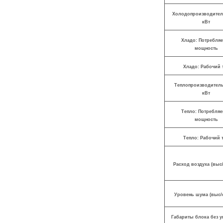
Холодопроизводител
кВт
Хладо: Потребля
мощность
Хладо: Рабочий 
Теплопроизводитель
кВт
Тепло: Потребля
мощность
Тепло: Рабочий 
Расход воздуха (выс/
Уровень шума (выс/с
Габариты блока без у