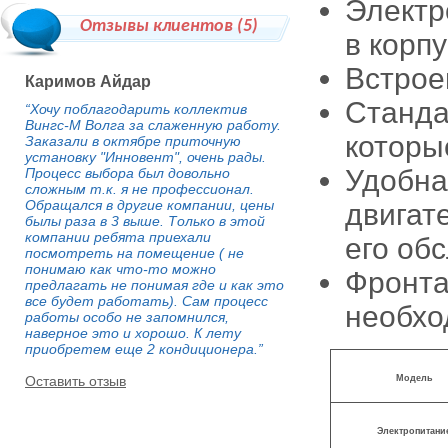
Электр
Отзывы клиентов (
5
)
в корп
Встрое
Каримов Айдар
Станда
“Хочу поблагодарить коллектив
Вингс-М Волга за слаженную работу.
которы
Заказали в октябре приточную
установку "Инновент", очень рады.
Удобна
Процесс выбора был довольно
сложным т.к. я не профессионал.
Обращался в другие компании, цены
двигат
былы раза в 3 выше. Только в этой
компании ребята приехали
его об
посмотреть на помещение ( не
понимаю как что-то можно
Фронта
предлагать не понимая где и как это
все будет работать). Сам процесс
необхо
работы особо не запомнился,
наверное это и хорошо. К лету
приобретем еще 2 кондиционера.”
Оставить отзыв
Модель
Электропитани